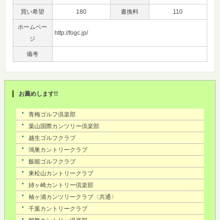
買い希望
180
書換料
110
ホームペー
http://fogc.jp/
ジ
備考
お薦めします!!