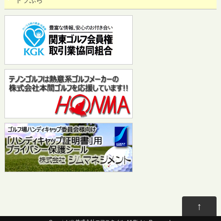
ドラぷら
↑