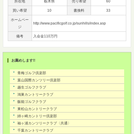
所在地
栃木県
売り希望
60
買い希望
10
書換料
33
ホームペー
http://www.pacificgolf.co.jp/sunhills/index.asp
ジ
備考
入会金110万円
お薦めします!!